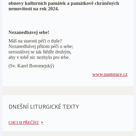
obnovy kulturních památek a památkově chráněných
nemovitostí na rok 2024.
Nezanedbávej sebe!
Máš na starosti péči o duše?
Nezanedbávej přitom péči o sebe;
nerozdávej se tak štědře druhým,
aby v tobě nic nezbylo pro tebe.
(Sv. Karel Boromejský)
www.pastorace.cz
DNEŠNÍ LITURGICKÉ TEXTY
CHCI SI PŘEČÍST