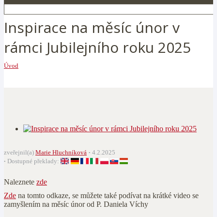
Inspirace na měsíc únor v
rámci Jubilejního roku 2025
Úvod
zveřejnil(a)
Marie Hluchníková
4.2.2025
Dostupné překlady:
Naleznete
zde
Zde
na tomto odkaze, se můžete také podívat na krátké video se
zamyšlením na měsíc únor od P. Daniela Víchy