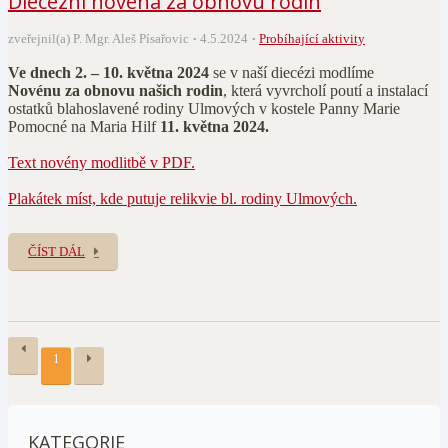
Diecézní novéna za obnovu rodin
zveřejnil(a) P. Mgr. Aleš Písařovic
4.5.2024
Probíhající aktivity
Ve dnech 2. – 10. května 2024
se v naší diecézi modlíme
Novénu za obnovu našich rodin
, která vyvrcholí poutí a instalací
ostatků blahoslavené rodiny Ulmových v kostele Panny Marie
Pomocné na Maria Hilf
11. května 2024.
Text novény modlitbě v PDF.
Plakátek míst, kde putuje relikvie bl. rodiny Ulmových.
ČÍST DÁL
1
KATEGORIE