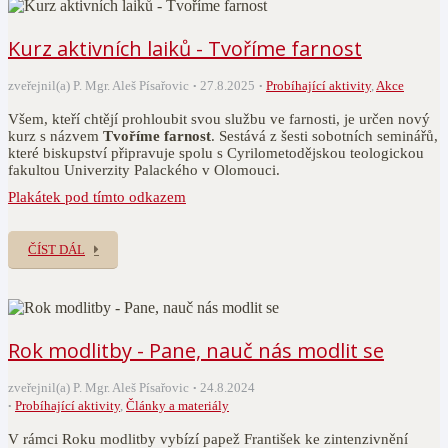
Kurz aktivních laiků - Tvoříme farnost
zveřejnil(a) P. Mgr. Aleš Písařovic
27.8.2025
Probíhající aktivity
,
Akce
Všem, kteří chtějí prohloubit svou službu ve farnosti, je určen nový
kurz s názvem
Tvoříme farnost
. Sestává z šesti sobotních seminářů,
které biskupství připravuje spolu s Cyrilometodějskou teologickou
fakultou Univerzity Palackého v Olomouci.
Plakátek pod tímto odkazem
ČÍST DÁL
Rok modlitby - Pane, nauč nás modlit se
zveřejnil(a) P. Mgr. Aleš Písařovic
24.8.2024
Probíhající aktivity
,
Články a materiály
V rámci Roku modlitby vybízí papež František ke zintenzivnění