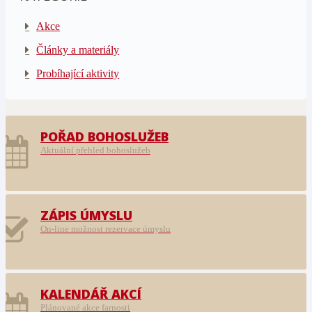
Akce
Články a materiály
Probíhající aktivity
POŘAD BOHOSLUŽEB
Aktuální přehled bohoslužeb
ZÁPIS ÚMYSLU
On-line možnost rezervace úmyslu
KALENDÁŘ AKCÍ
Plánované akce farnosti