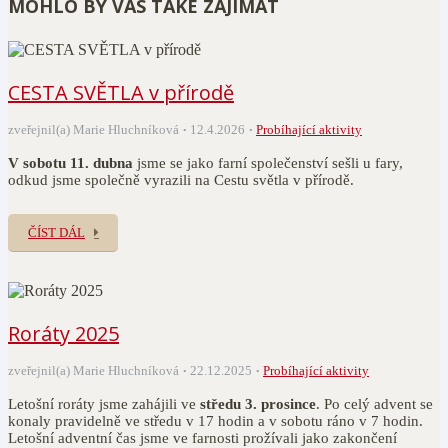
MOHLO BY VÁS TAKÉ ZAJÍMAT
CESTA SVĚTLA v přírodě
zveřejnil(a) Marie Hluchníková
12.4.2026
Probíhající aktivity
V sobotu 11. dubna
jsme se jako farní společenství sešli u fary,
odkud jsme společně vyrazili na Cestu světla v přírodě.
ČÍST DÁL
Roráty 2025
zveřejnil(a) Marie Hluchníková
22.12.2025
Probíhající aktivity
Letošní roráty jsme zahájili ve
středu 3. prosince
. Po celý advent se
konaly pravidelně ve středu v 17 hodin a v sobotu ráno v 7 hodin.
Letošní adventní čas jsme ve farnosti prožívali jako zakončení