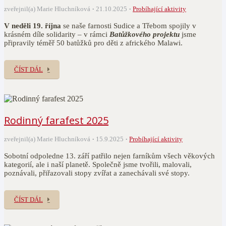
zveřejnil(a) Marie Hluchníková
21.10.2025
Probíhající aktivity
V neděli 19. října
se naše farnosti Sudice a Třebom spojily v
krásném díle solidarity – v rámci
Batůžkového projektu
jsme
připravily téměř 50 batůžků pro děti z afrického Malawi.
ČÍST DÁL
Rodinný farafest 2025
zveřejnil(a) Marie Hluchníková
15.9.2025
Probíhající aktivity
Sobotní odpoledne 13. září patřilo nejen farníkům všech věkových
kategorií, ale i naší planetě. Společně jsme tvořili, malovali,
poznávali, přiřazovali stopy zvířat a zanechávali své stopy.
ČÍST DÁL