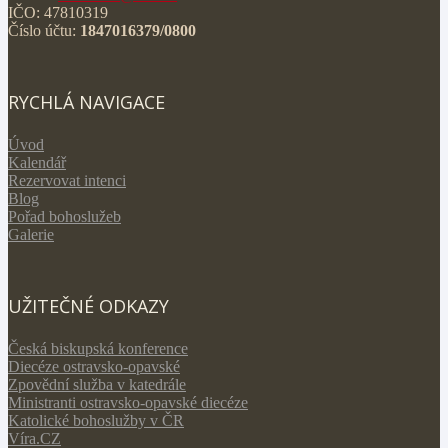
IČO: 47810319
Číslo účtu:
1847016379/0800
RYCHLÁ NAVIGACE
Úvod
Kalendář
Rezervovat intenci
Blog
Pořad bohoslužeb
Galerie
UŽITEČNÉ ODKAZY
Česká biskupská konference
Diecéze ostravsko-opavské
Zpovědní služba v katedrále
Ministranti ostravsko-opavské diecéze
Katolické bohoslužby v ČR
Víra.CZ