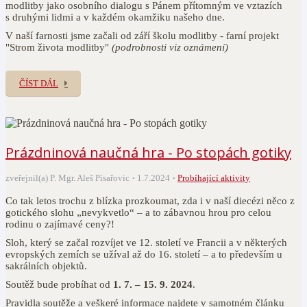
modlitby jako osobního dialogu s Pánem přítomným ve vztazích
s druhými lidmi a v každém okamžiku našeho dne.
V naší farnosti jsme začali od září školu modlitby - farní projekt
"Strom života modlitby"
(podrobnosti viz oznámení)
ČÍST DÁL
Prázdninová naučná hra - Po stopách gotiky
zveřejnil(a) P. Mgr. Aleš Písařovic
1.7.2024
Probíhající aktivity
Co tak letos trochu z blízka prozkoumat, zda i v naší diecézi něco z
gotického slohu „nevykvetlo“ – a to zábavnou hrou pro celou
rodinu o zajímavé ceny?!
Sloh, který se začal rozvíjet ve 12. století ve Francii a v některých
evropských zemích se užíval až do 16. století – a to především u
sakrálních objektů.
Soutěž bude probíhat od
1. 7. – 15. 9. 2024
.
Pravidla soutěže a veškeré informace najdete v samotném článku