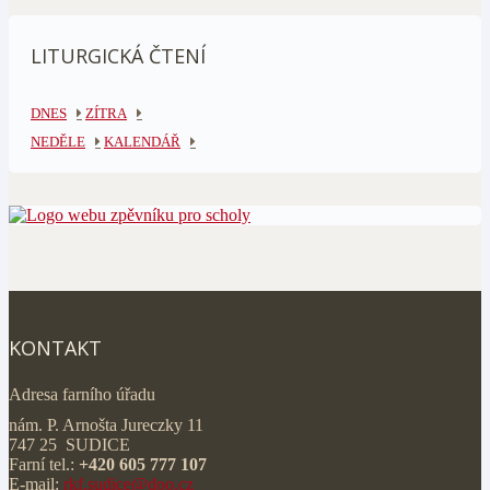
LITURGICKÁ ČTENÍ
DNES
ZÍTRA
NEDĚLE
KALENDÁŘ
KONTAKT
Adresa farního úřadu
nám. P. Arnošta Jureczky 11
747 25 SUDICE
Farní tel.:
+420 605 777 107
E-mail:
rkf.sudice@doo.cz