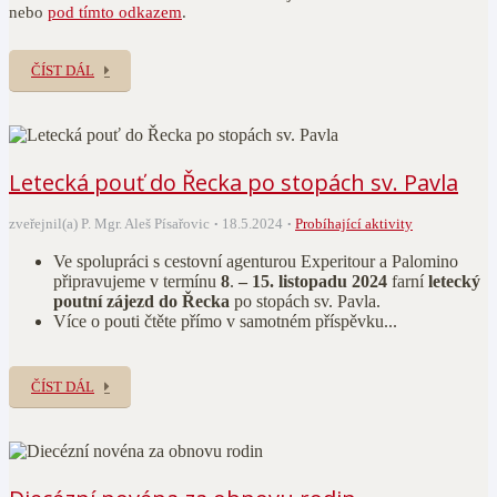
nebo
pod tímto odkazem
.
ČÍST DÁL
Letecká pouť do Řecka po stopách sv. Pavla
zveřejnil(a) P. Mgr. Aleš Písařovic
18.5.2024
Probíhající aktivity
Ve spolupráci s cestovní agenturou Experitour a Palomino
připravujeme v termínu
8
.
– 15. listopadu 2024
farní
letecký
poutní zájezd
do Řecka
po stopách sv. Pavla.
Více o pouti čtěte přímo v samotném příspěvku...
ČÍST DÁL