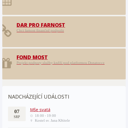
DAR PRO FARNOST
Chci farnost finančně podpořit
FOND MOST
Projekt podpory služby kněží pod platformou Donator.cz
NADCHÁZEJÍCÍ UDÁLOSTI
Mše svatá
07
18:00 - 19:00
SRP
Kostel sv. Jana Křtitele