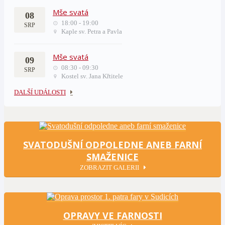
Mše svatá
08
18:00 - 19:00
SRP
Kaple sv. Petra a Pavla
Mše svatá
09
08:30 - 09:30
SRP
Kostel sv. Jana Křtitele
DALŠÍ UDÁLOSTI
SVATODUŠNÍ ODPOLEDNE ANEB FARNÍ
SMAŽENICE
ZOBRAZIT GALERII
OPRAVY VE FARNOSTI