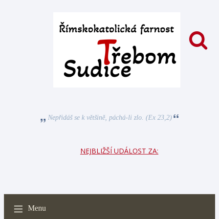
Nepřidáš se k většině, páchá-li zlo. (Ex 23,2)
NEJBLIŽŠÍ UDÁLOST ZA:
Menu