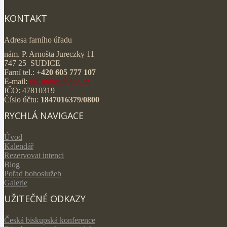
KONTAKT
Adresa farního úřadu
nám. P. Arnošta Jureczky 11
747 25 SUDICE
Farní tel.:
+420 605 777 107
E-mail:
rkf.sudice@doo.cz
IČO: 47810319
Číslo účtu:
1847016379/0800
RYCHLÁ NAVIGACE
Úvod
Kalendář
Rezervovat intenci
Blog
Pořad bohoslužeb
Galerie
UŽITEČNÉ ODKAZY
Česká biskupská konference