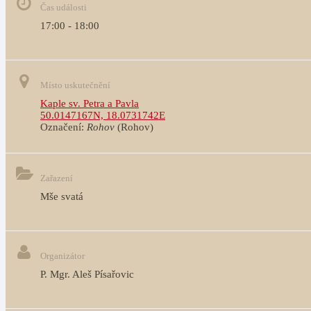
Čas události
17:00 - 18:00
Místo uskutečnění
Kaple sv. Petra a Pavla
50.0147167N, 18.0731742E
Označení:
Rohov
(Rohov)
Zařazení
Mše svatá
Organizátor
P. Mgr. Aleš Písařovic