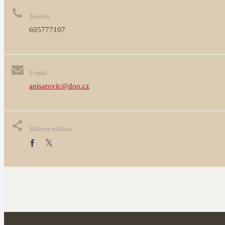
Telefon
605777107
E-mail
apisarovic@doo.cz
Sdílejte událost