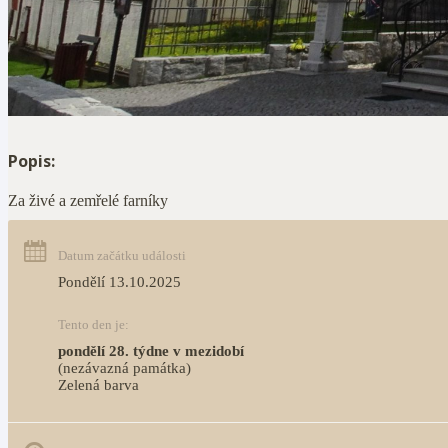
Popis:
Za živé a zemřelé farníky
Datum začátku události
Pondělí 13.10.2025
Tento den je:
pondělí 28. týdne v mezidobí
(nezávazná památka)
Zelená barva                                                                              