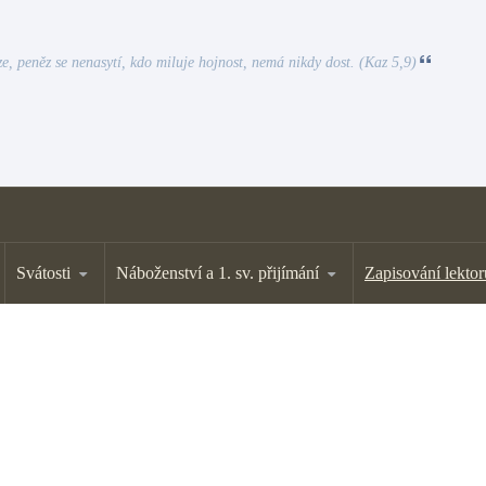
e, peněz se nenasytí, kdo miluje hojnost, nemá nikdy dost. (Kaz 5,9)
Svátosti
Náboženství a 1. sv. přijímání
Zapisování lektor