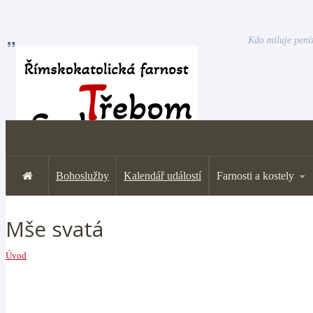
Kdo miluje peníz
Bohoslužby
Kalendář událostí
Farnosti a kostely
Mše svatá
Úvod