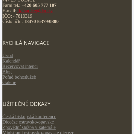
Farní tel.:
+420 605 777 107
E-mail:
rkf.sudice@doo.cz
IČO: 47810319
Číslo účtu:
1847016379/0800
RYCHLÁ NAVIGACE
Úvod
Kalendář
Rezervovat intenci
Blog
Pořad bohoslužeb
Galerie
UŽITEČNÉ ODKAZY
Česká biskupská konference
Diecéze ostravsko-opavské
Zpovědní služba v katedrále
Ministranti ostravsko-opavské diecéze