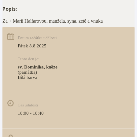
Popis:
Za + Marii Halfarovou, manžela, syna, zetě a vnuka
Datum začátku události
Pátek 8.8.2025
Tento den je:
sv. Dominika, kněze
(památka)
Bílá barva                                                                            
Čas události
18:00 - 18:40