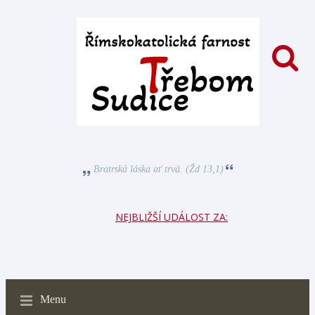
Bratrská láska ať trvá. (Žd 13,1)
NEJBLIŽŠÍ UDÁLOST ZA:
Menu