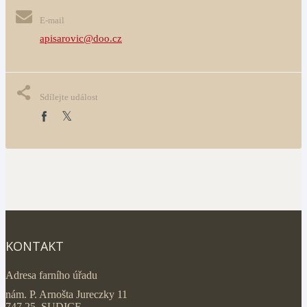
E-mail
apisarovic@doo.cz
Sdílejte událost
KONTAKT
Adresa farního úřadu
nám. P. Arnošta Jureczky 11
747 25 SUDICE