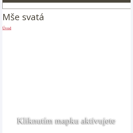
Mše svatá
Úvod
Kliknutím mapku aktivujete