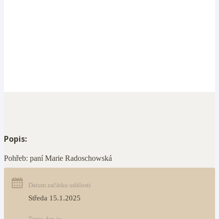
Popis:
Pohřeb: paní Marie Radoschowská
Datum začátku události
Středa 15.1.2025
Tento den je: