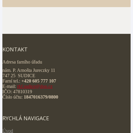
KONTAKT
Adresa farního úřadu
nám. P. Arnošta Jureczky 11
747 25 SUDICE
Farní tel.:
+420 605 777 107
E-mail:
rkf.sudice@doo.cz
IČO: 47810319
Číslo účtu:
1847016379/0800
RYCHLÁ NAVIGACE
Úvod