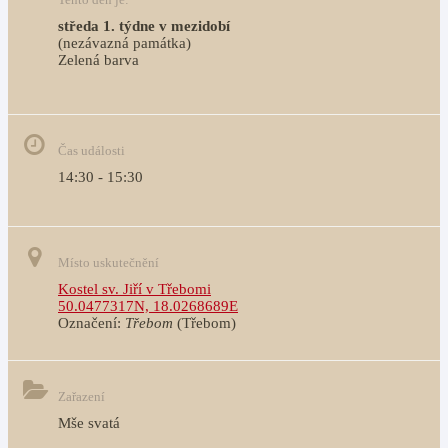
středa 1. týdne v mezidobí
(nezávazná památka)
Zelená barva                                                                        
Čas události
14:30 - 15:30
Místo uskutečnění
Kostel sv. Jiří v Třebomi
50.0477317N, 18.0268689E
Označení:
Třebom
(Třebom)
Zařazení
Mše svatá