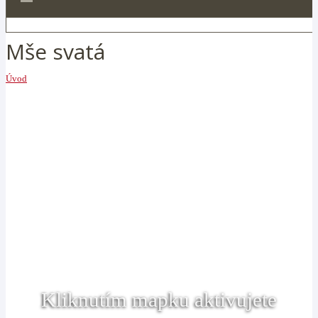
Mše svatá
Úvod
Kliknutím mapku aktivujete