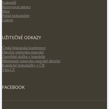
Kalendář
Rezervovat intenci
Blog
Pořad bohoslužeb
Galerie
UŽITEČNÉ ODKAZY
Česká biskupská konference
Diecéze ostravsko-opavské
Zpovědní služba v katedrále
Ministranti ostravsko-opavské diecéze
Katolické bohoslužby v ČR
Víra.CZ
FACEBOOK