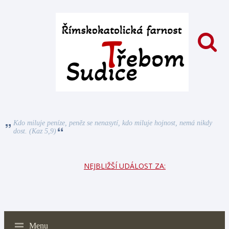
Kdo miluje peníze, peněz se nenasytí, kdo miluje hojnost, nemá nikdy
dost. (Kaz 5,9)
NEJBLIŽŠÍ UDÁLOST ZA:
Menu