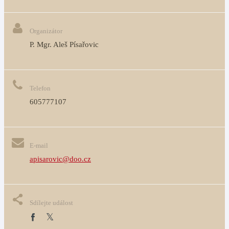
Organizátor
P. Mgr. Aleš Písařovic
Telefon
605777107
E-mail
apisarovic@doo.cz
Sdílejte událost