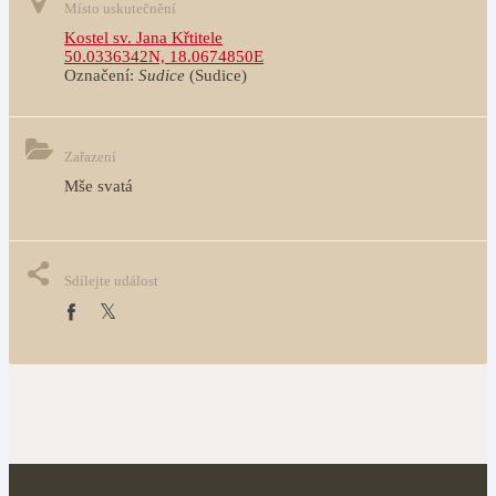
Místo uskutečnění
Kostel sv. Jana Křtitele
50.0336342N, 18.0674850E
Označení:
Sudice
(Sudice)
Zařazení
Mše svatá
Sdílejte událost