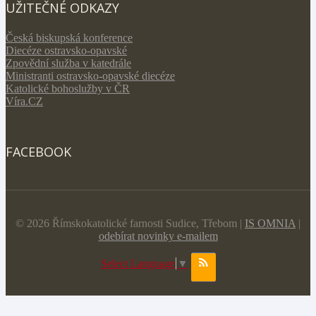
UŽITEČNÉ ODKAZY
Česká biskupská konference
Diecéze ostravsko-opavské
Zpovědní služba v katedrále
Ministranti ostravsko-opavské diecéze
Katolické bohoslužby v ČR
Víra.CZ
FACEBOOK
© 2026 Římskokatolické farnosti Sudice, Třebom |
IS OMNIA
|
odebírat novinky e-mailem
Select Language
▼