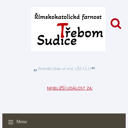
Bratrská láska ať trvá. (Žd 13,1)
NEJBLIŽŠÍ UDÁLOST ZA:
Menu