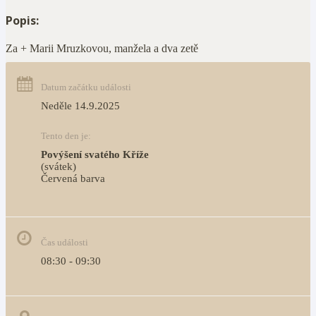
Popis:
Za + Marii Mruzkovou, manžela a dva zetě
Datum začátku události
Neděle 14.9.2025
Tento den je:
Povýšení svatého Kříže
(svátek)
Červená barva                                                                     
Čas události
08:30 - 09:30