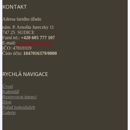
KONTAKT
Adresa farního úřadu
nám. P. Arnošta Jureczky 11
747 25 SUDICE
Farní tel.:
+420 605 777 107
E-mail:
rkf.sudice@doo.cz
IČO: 47810319
Číslo účtu:
1847016379/0800
RYCHLÁ NAVIGACE
Úvod
Kalendář
Rezervovat intenci
Blog
Pořad bohoslužeb
Galerie