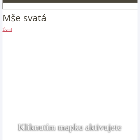
Mše svatá
Úvod
Kliknutím mapku aktivujete