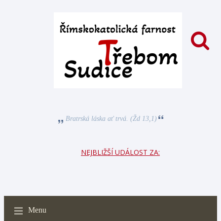
Bratrská láska ať trvá. (Žd 13,1)
NEJBLIŽŠÍ UDÁLOST ZA:
Menu