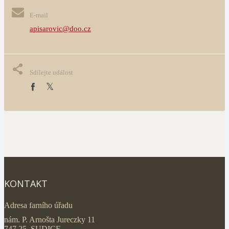
E-mail
apisarovic@doo.cz
Sdílejte událost
KONTAKT
Adresa farního úřadu
nám. P. Arnošta Jureczky 11
747 25 SUDICE