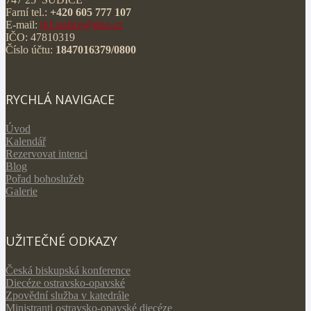
Farní tel.:
+420 605 777 107
E-mail:
rkf.sudice@doo.cz
IČO: 47810319
Číslo účtu:
1847016379/0800
RYCHLÁ NAVIGACE
Úvod
Kalendář
Rezervovat intenci
Blog
Pořad bohoslužeb
Galerie
UŽITEČNÉ ODKAZY
Česká biskupská konference
Diecéze ostravsko-opavské
Zpovědní služba v katedrále
Ministranti ostravsko-opavské diecéze