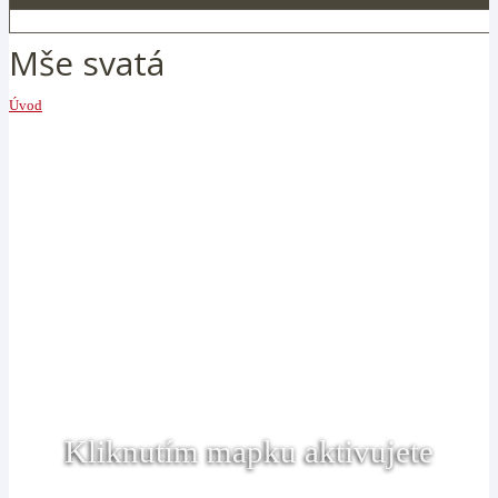
Mše svatá
Úvod
Kliknutím mapku aktivujete