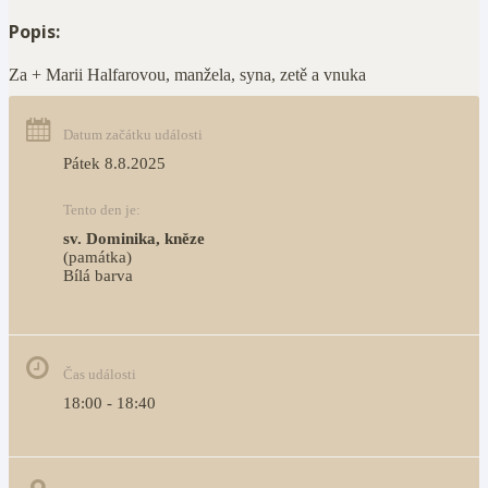
Popis:
Za + Marii Halfarovou, manžela, syna, zetě a vnuka
Datum začátku události
Pátek 8.8.2025
Tento den je:
sv. Dominika, kněze
(památka)
Bílá barva                                                                            
Čas události
18:00 - 18:40