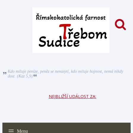
Kdo miluje peníze, peněz se nenasytí, kdo miluje hojnost, nemá nikdy
dost. (Kaz 5,9)
NEJBLIŽŠÍ UDÁLOST ZA:
Menu