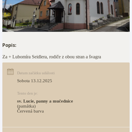
Popis:
Za + Lubomíra Seidlera, rodiče z obou stran a švagra
Datum začátku události
Sobota 13.12.2025
Tento den je:
sv. Lucie, panny a mučednice
(památka)
Červená barva                                                                     