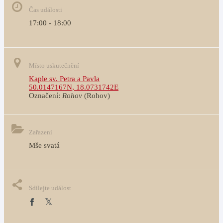
Čas události
17:00 - 18:00
Místo uskutečnění
Kaple sv. Petra a Pavla
50.0147167N, 18.0731742E
Označení:
Rohov
(Rohov)
Zařazení
Mše svatá
Sdílejte událost