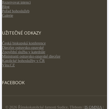
Rezervovat intenci
Blog
Pořad bohoslužeb
Galerie
UŽITEČNÉ ODKAZY
Česká biskupská konference
Diecéze ostravsko-opavské
Zpovědní služba v katedrále
Ministranti ostravsko-opavské diecéze
Katolické bohoslužby v ČR
Víra.CZ
FACEBOOK
© 2026 Římskokatolické farnosti Sudice, Třebom |
IS OMNIA
|