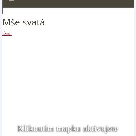
Mše svatá
Úvod
Kliknutím mapku aktivujete