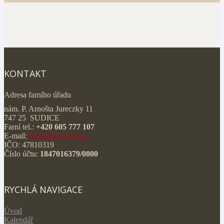
KONTAKT
Adresa farního úřadu
nám. P. Arnošta Jureczky 11
747 25 SUDICE
Farní tel.:
+420 605 777 107
E-mail:
rkf.sudice@doo.cz
IČO: 47810319
Číslo účtu:
1847016379/0800
RYCHLÁ NAVIGACE
Úvod
Kalendář