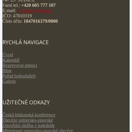
Farní tel.:
+420 605 777 107
E-mail:
rkf.sudice@doo.cz
IČO: 47810319
Číslo účtu:
1847016379/0800
RYCHLÁ NAVIGACE
Úvod
Kalendář
Rezervovat intenci
Blog
Pořad bohoslužeb
Galerie
UŽITEČNÉ ODKAZY
Česká biskupská konference
Diecéze ostravsko-opavské
Zpovědní služba v katedrále
Ministranti ostravsko-opavské diecéze