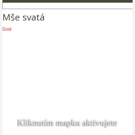
Mše svatá
Úvod
Kliknutím mapku aktivujete