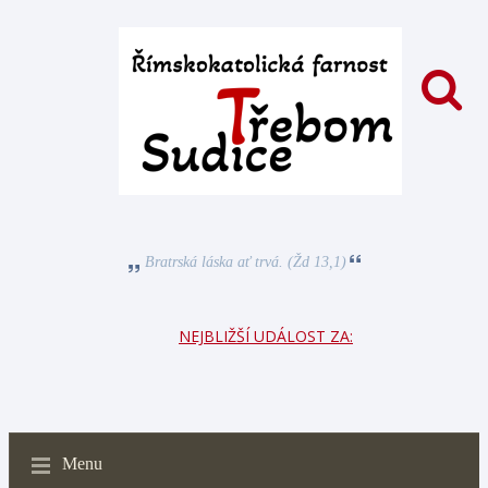
Bratrská láska ať trvá. (Žd 13,1)
NEJBLIŽŠÍ UDÁLOST ZA:
Menu