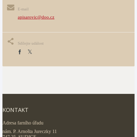
E-mail
apisarovic@doo.cz
Sdílejte událost
KONTAKT
Adresa farního úřadu
nám. P. Arnošta Jureczky 11
747 25 SUDICE