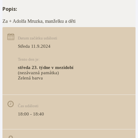
Popis:
Za + Adolfa Mruzka, manželku a děti
Datum začátku události
Středa 11.9.2024
Tento den je:
středa 23. týdne v mezidobí
(nezávazná památka)
Zelená barva                                                                        
Čas události
18:00 - 18:40