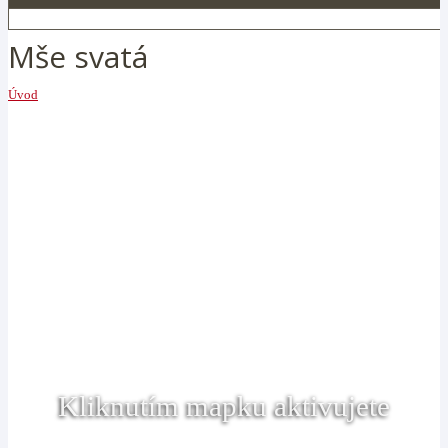
Mše svatá
Úvod
Kliknutím mapku aktivujete