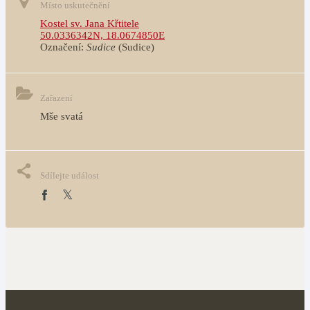
Místo uskutečnění
Kostel sv. Jana Křtitele
50.0336342N, 18.0674850E
Označení:
Sudice
(Sudice)
Zařazení
Mše svatá
Sdílejte událost