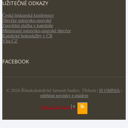
UŽITEČNÉ ODKAZY
Česká biskupská konference
Diecéze ostravsko-opavské
Zpovědní služba v katedrále
Ministranti ostravsko-opavské diecéze
Katolické bohoslužby v ČR
Víra.CZ
FACEBOOK
© 2026 Římskokatolické farnosti Sudice, Třebom |
IS OMNIA
|
odebírat novinky e-mailem
Select Language
▼