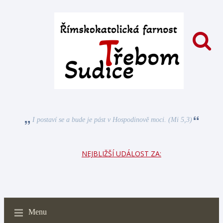
I postaví se a bude je pást v Hospodinově moci. (Mi 5,3)
NEJBLIŽŠÍ UDÁLOST ZA:
Menu