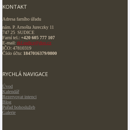
KONTAKT
Adresa farního úřadu
nám. P. Arnošta Jureczky 11
747 25 SUDICE
Farní tel.:
+420 605 777 107
E-mail:
rkf.sudice@doo.cz
IČO: 47810319
Číslo účtu:
1847016379/0800
RYCHLÁ NAVIGACE
Úvod
Kalendář
Rezervovat intenci
Blog
Pořad bohoslužeb
Galerie