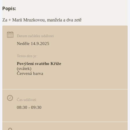
Popis:
Za + Marii Mruzkovou, manžela a dva zetě
Datum začátku události
Neděle 14.9.2025
Tento den je:
Povýšení svatého Kříže
(svátek)
Červená barva                                                                     
Čas události
08:30 - 09:30