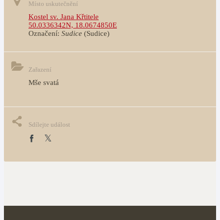
Místo uskutečnění
Kostel sv. Jana Křtitele
50.0336342N, 18.0674850E
Označení:
Sudice
(Sudice)
Zařazení
Mše svatá
Sdílejte událost