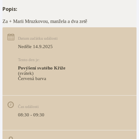
Popis:
Za + Marii Mruzkovou, manžela a dva zetě
Datum začátku události
Neděle 14.9.2025
Tento den je:
Povýšení svatého Kříže
(svátek)
Červená barva                                                                     
Čas události
08:30 - 09:30