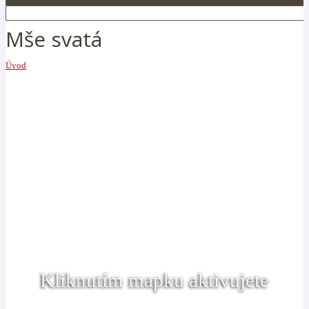
Mše svatá
Úvod
Kliknutím mapku aktivujete