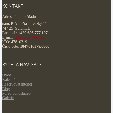
KONTAKT
Adresa farního úřadu
nám. P. Arnošta Jureczky 11
747 25 SUDICE
Farní tel.:
+420 605 777 107
E-mail:
rkf.sudice@doo.cz
IČO: 47810319
Číslo účtu:
1847016379/0800
RYCHLÁ NAVIGACE
Úvod
Kalendář
Rezervovat intenci
Blog
Pořad bohoslužeb
Galerie