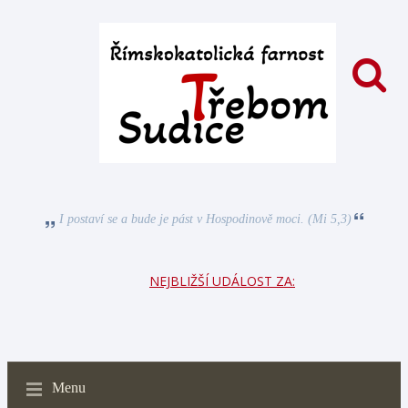
I postaví se a bude je pást v Hospodinově moci. (Mi 5,3)
NEJBLIŽŠÍ UDÁLOST ZA:
Menu