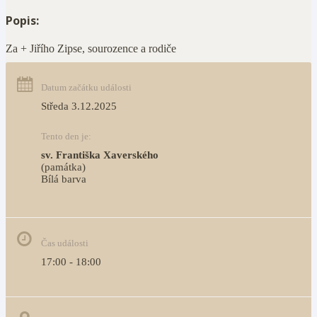
Popis:
Za + Jiřího Zipse, sourozence a rodiče
Datum začátku události
Středa 3.12.2025
Tento den je:
sv. Františka Xaverského
(památka)
Bílá barva                                                                            
Čas události
17:00 - 18:00