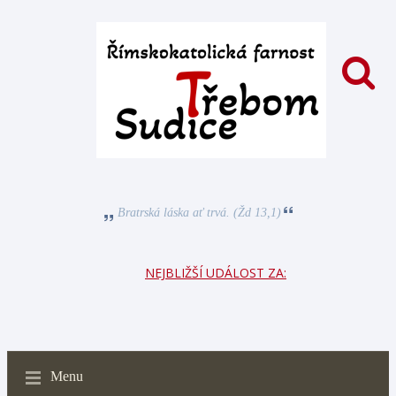
Bratrská láska ať trvá. (Žd 13,1)
NEJBLIŽŠÍ UDÁLOST ZA:
Menu