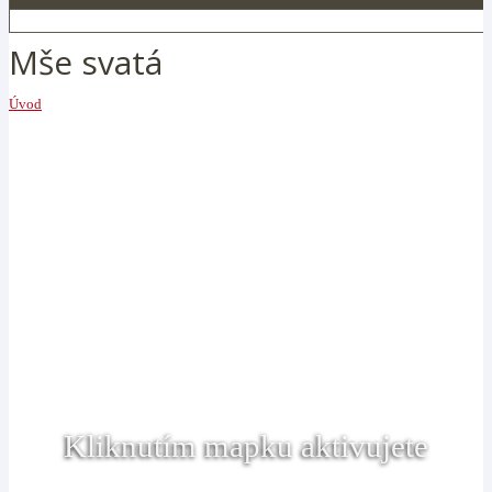
Mše svatá
Úvod
Kliknutím mapku aktivujete