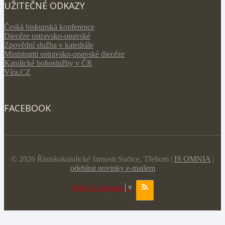
UŽITEČNÉ ODKAZY
Česká biskupská konference
Diecéze ostravsko-opavské
Zpovědní služba v katedrále
Ministranti ostravsko-opavské diecéze
Katolické bohoslužby v ČR
Víra.CZ
FACEBOOK
© 2026 Římskokatolické farnosti Sudice, Třebom |
IS OMNIA
|
odebírat novinky e-mailem
Select Language
▼