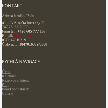
KONTAKT
Adresa farního úřadu
nám. P. Arnošta Jureczky 11
747 25 SUDICE
Farní tel.:
+420 605 777 107
E-mail:
rkf.sudice@doo.cz
IČO: 47810319
Číslo účtu:
1847016379/0800
RYCHLÁ NAVIGACE
Úvod
Kalendář
Rezervovat intenci
Blog
Pořad bohoslužeb
Galerie