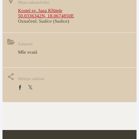
Místo uskutečnění
Kostel sv. Jana Křtitele
50.0336342N, 18.0674850E
Označení:
Sudice
(Sudice)
Zařazení
Mše svatá
Sdílejte událost