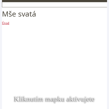
Mše svatá
Úvod
Kliknutím mapku aktivujete