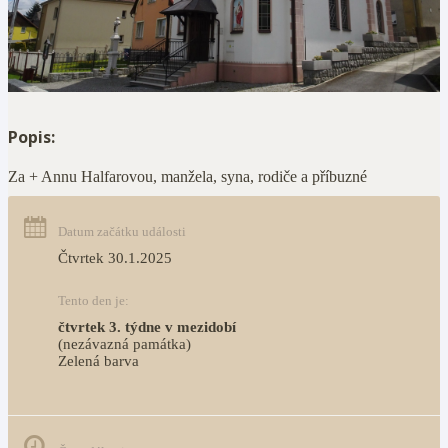
Popis:
Za + Annu Halfarovou, manžela, syna, rodiče a příbuzné
Datum začátku události
Čtvrtek 30.1.2025
Tento den je:
čtvrtek 3. týdne v mezidobí
(nezávazná památka)
Zelená barva                                                                        