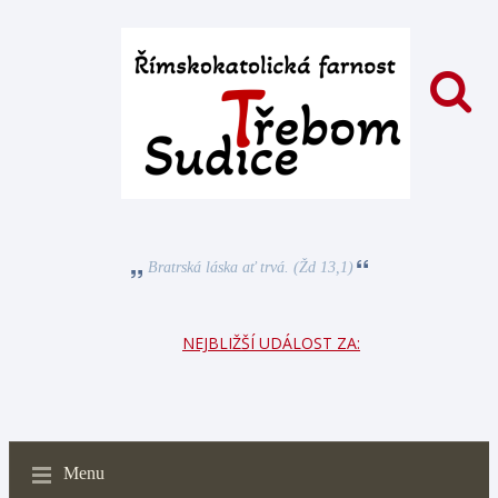
Bratrská láska ať trvá. (Žd 13,1)
NEJBLIŽŠÍ UDÁLOST ZA:
Menu