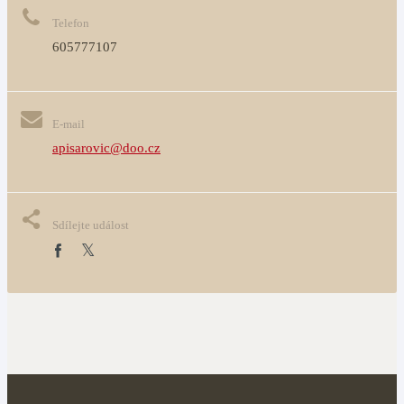
Telefon
605777107
E-mail
apisarovic@doo.cz
Sdílejte událost