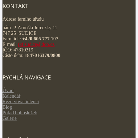
KONTAKT
Adresa farního úřadu
nám. P. Arnošta Jureczky 11
747 25 SUDICE
Farní tel.:
+420 605 777 107
E-mail:
rkf.sudice@doo.cz
IČO: 47810319
Číslo účtu:
1847016379/0800
RYCHLÁ NAVIGACE
Úvod
Kalendář
Rezervovat intenci
Blog
Pořad bohoslužeb
Galerie