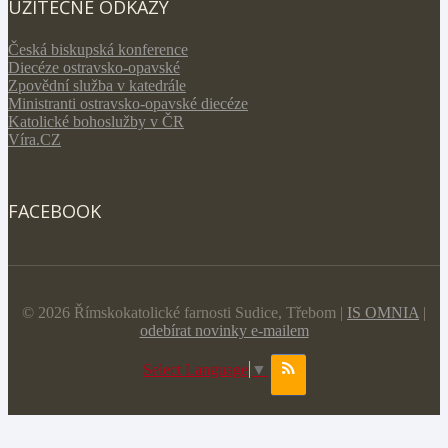
UŽITEČNÉ ODKAZY
Česká biskupská konference
Diecéze ostravsko-opavské
Zpovědní služba v katedrále
Ministranti ostravsko-opavské diecéze
Katolické bohoslužby v ČR
Víra.CZ
FACEBOOK
© 2026 Římskokatolické farnosti Sudice, Třebom |
IS OMNIA
|
odebírat novinky e-mailem
Select Language
▼