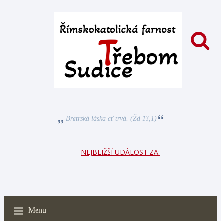
Bratrská láska ať trvá. (Žd 13,1)
NEJBLIŽŠÍ UDÁLOST ZA:
Menu