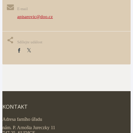
E-mail
apisarovic@doo.cz
Sdílejte událost
KONTAKT
Adresa farního úřadu
nám. P. Arnošta Jureczky 11
747 25 SUDICE