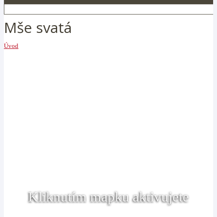
Mše svatá
Úvod
Kliknutím mapku aktivujete