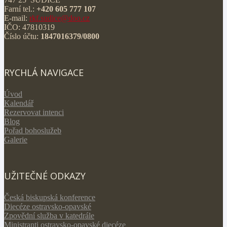
Farní tel.:
+420 605 777 107
E-mail:
rkf.sudice@doo.cz
IČO: 47810319
Číslo účtu:
1847016379/0800
RYCHLÁ NAVIGACE
Úvod
Kalendář
Rezervovat intenci
Blog
Pořad bohoslužeb
Galerie
UŽITEČNÉ ODKAZY
Česká biskupská konference
Diecéze ostravsko-opavské
Zpovědní služba v katedrále
Ministranti ostravsko-opavské diecéze