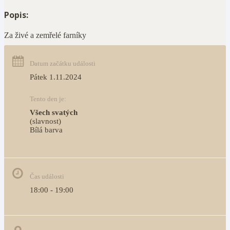
Popis:
Za živé a zemřelé farníky
Datum začátku události
Pátek 1.11.2024
Tento den je:
Všech svatých
(slavnost)
Bílá barva                                                                            
Čas události
18:00 - 19:00