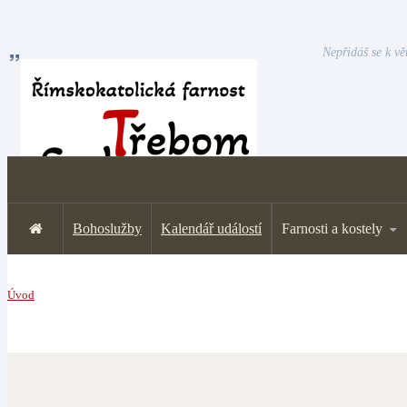
Nepřidáš se k vě
Bohoslužby
Kalendář událostí
Farnosti a kostely
Úvod