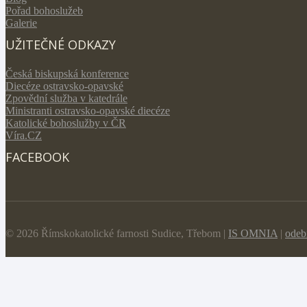
Pořad bohoslužeb
Galerie
UŽITEČNÉ ODKAZY
Česká biskupská konference
Diecéze ostravsko-opavské
Zpovědní služba v katedrále
Ministranti ostravsko-opavské diecéze
Katolické bohoslužby v ČR
Víra.CZ
FACEBOOK
© 2026 Římskokatolické farnosti Sudice, Třebom |
IS OMNIA
|
odeb