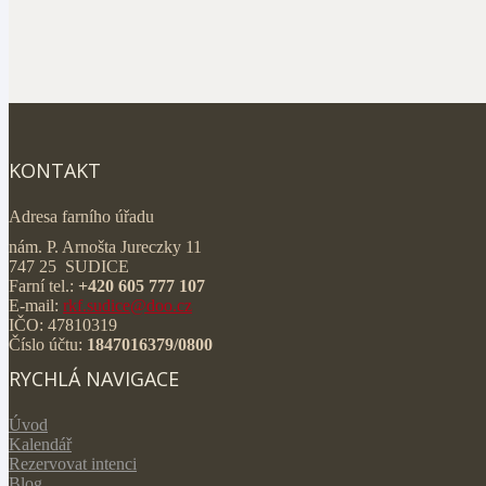
KONTAKT
Adresa farního úřadu
nám. P. Arnošta Jureczky 11
747 25 SUDICE
Farní tel.:
+420 605 777 107
E-mail:
rkf.sudice@doo.cz
IČO: 47810319
Číslo účtu:
1847016379/0800
RYCHLÁ NAVIGACE
Úvod
Kalendář
Rezervovat intenci
Blog