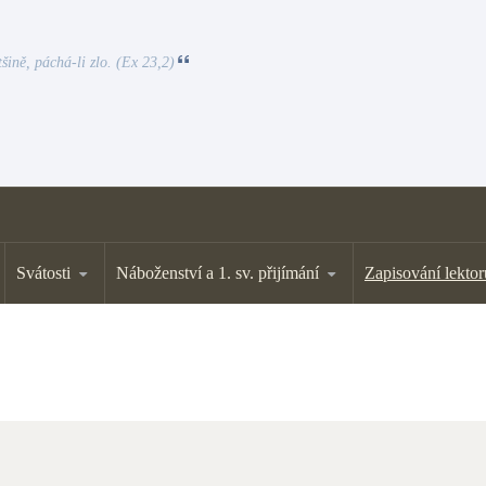
tšině, páchá-li zlo. (Ex 23,2)
Svátosti
Náboženství a 1. sv. přijímání
Zapisování lektor