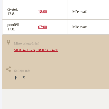
čtvrtek
18:00
Mše svatá
13.8.
pondělí
07:00
Mše svatá
17.8.
Místo uskutečnění
50.0147167N, 18.0731742E
Sdílejte info