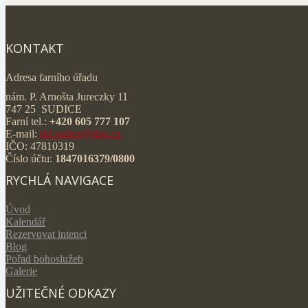
KONTAKT
Adresa farního úřadu
nám. P. Arnošta Jureczky 11
747 25 SUDICE
Farní tel.:
+420 605 777 107
E-mail:
rkf.sudice@doo.cz
IČO: 47810319
Číslo účtu:
1847016379/0800
RYCHLÁ NAVIGACE
Úvod
Kalendář
Rezervovat intenci
Blog
Pořad bohoslužeb
Galerie
UŽITEČNÉ ODKAZY