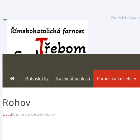
Bratrská láska a
Bohoslužby
Kalendář událostí
Farnosti a kostely
Rohov
Úvod
/Farnosti a kostely/Rohov