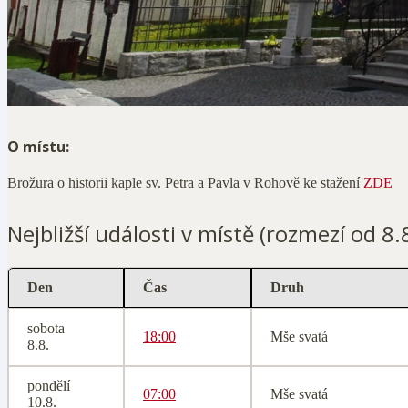
O místu:
Brožura o historii kaple sv. Petra a Pavla v Rohově ke stažení
ZDE
Nejbližší události v místě (rozmezí od 8
Den
Čas
Druh
sobota
18:00
Mše svatá
8.8.
pondělí
07:00
Mše svatá
10.8.