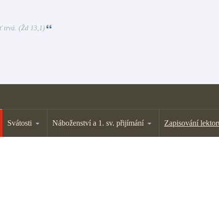
ť trvá. (Žd 13,1)
Svátosti
Náboženství a 1. sv. přijímání
Zapisování lektor