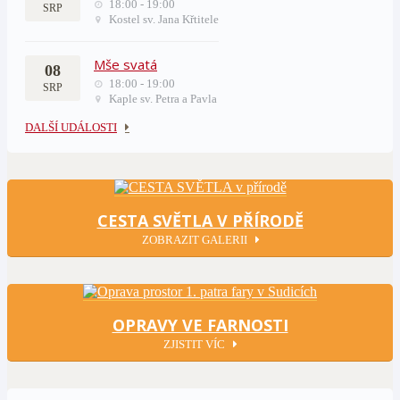
18:00 - 19:00
SRP
Kostel sv. Jana Křtitele
Mše svatá
08
18:00 - 19:00
SRP
Kaple sv. Petra a Pavla
DALŠÍ UDÁLOSTI
CESTA SVĚTLA V PŘÍRODĚ
ZOBRAZIT GALERII
OPRAVY VE FARNOSTI
ZJISTIT VÍC