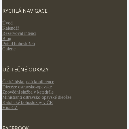
RYCHLÁ NAVIGACE
Úvod
Kalendář
Rezervovat intenci
Blog
Pořad bohoslužeb
Galerie
UŽITEČNÉ ODKAZY
Česká biskupská konference
Diecéze ostravsko-opavské
Zpovědní služba v katedrále
Ministranti ostravsko-opavské diecéze
Katolické bohoslužby v ČR
Víra.CZ
FACEBOOK