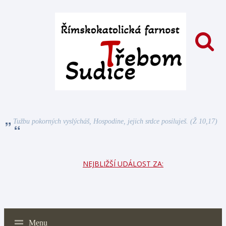
Tužbu pokorných vyslýcháš, Hospodine, jejich srdce posiluješ. (Ž 10,17)
NEJBLIŽŠÍ UDÁLOST ZA:
Menu