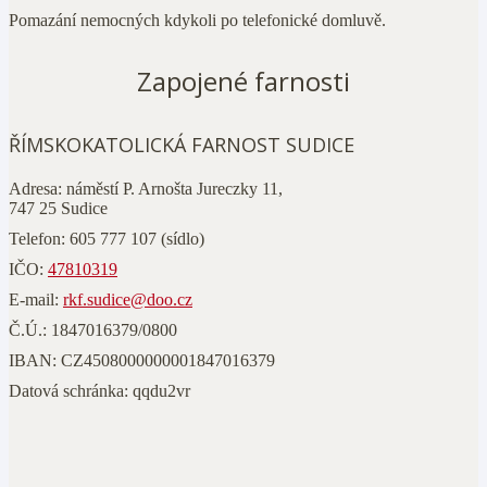
Pomazání nemocných kdykoli po telefonické domluvě.
Zapojené farnosti
ŘÍMSKOKATOLICKÁ FARNOST SUDICE
Adresa:
náměstí P. Arnošta Jureczky 11,
747 25 Sudice
Telefon:
605 777 107
(sídlo)
IČO:
47810319
E-mail:
rkf.sudice@doo.cz
Č.Ú.:
1847016379/0800
IBAN:
CZ4508000000001847016379
Datová schránka:
qqdu2vr