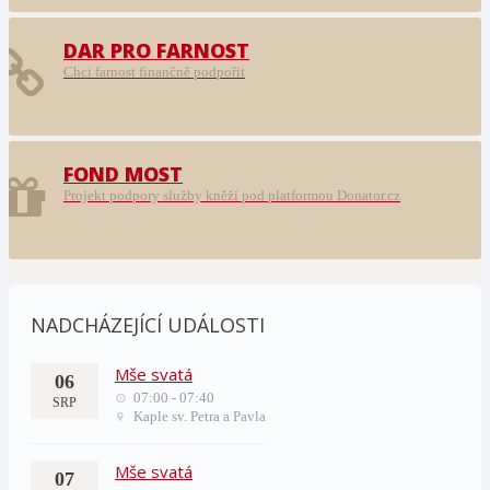
DAR PRO FARNOST
Chci farnost finančně podpořit
FOND MOST
Projekt podpory služby kněží pod platformou Donator.cz
NADCHÁZEJÍCÍ UDÁLOSTI
Mše svatá
06
07:00 - 07:40
SRP
Kaple sv. Petra a Pavla
Mše svatá
07