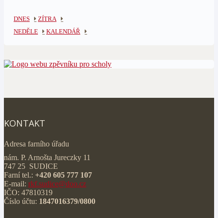
DNES
ZÍTRA
NEDĚLE
KALENDÁŘ
KONTAKT
Adresa farního úřadu
nám. P. Arnošta Jureczky 11
747 25 SUDICE
Farní tel.:
+420 605 777 107
E-mail:
rkf.sudice@doo.cz
IČO: 47810319
Číslo účtu:
1847016379/0800