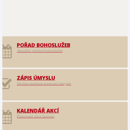
POŘAD BOHOSLUŽEB
Aktuální přehled bohoslužeb
ZÁPIS ÚMYSLU
On-line možnost rezervace úmyslu
KALENDÁŘ AKCÍ
Plánované akce farnosti