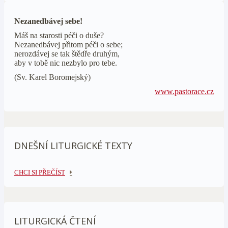
Nezanedbávej sebe!
Máš na starosti péči o duše?
Nezanedbávej přitom péči o sebe;
nerozdávej se tak štědře druhým,
aby v tobě nic nezbylo pro tebe.
(Sv. Karel Boromejský)
www.pastorace.cz
DNEŠNÍ LITURGICKÉ TEXTY
CHCI SI PŘEČÍST
LITURGICKÁ ČTENÍ