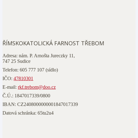
ŘÍMSKOKATOLICKÁ FARNOST TŘEBOM
Adresa:
nám. P. Arnošta Jureczky 11,
747 25 Sudice
Telefon:
605 777 107
(sídlo)
IČO:
47810301
E-mail:
rkf.trebom@doo.cz
Č.Ú.:
1847017339/0800
IBAN:
CZ2408000000001847017339
Datová schránka:
65tu2u4