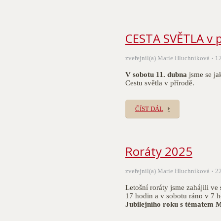
CESTA SVĚTLA v p
zveřejnil(a) Marie Hluchníková
1
V sobotu 11. dubna
jsme se jak
Cestu světla v přírodě.
ČÍST DÁL
Roráty 2025
zveřejnil(a) Marie Hluchníková
2
Letošní roráty jsme zahájili ve
17 hodin a v sobotu ráno v 7 h
Jubilejního roku s tématem 