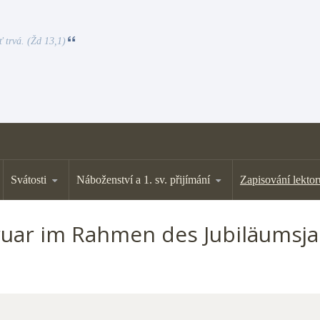
ť trvá. (Žd 13,1)
Svátosti
Náboženství a 1. sv. přijímání
Zapisování lektor
ruar im Rahmen des Jubiläumsj