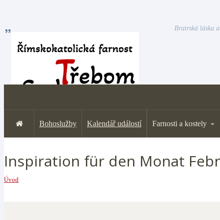
Bratrská láska a
Bohoslužby
Kalendář událostí
Farnosti a kostely
Inspiration für den Monat Feb
Úvod