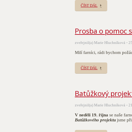
ČÍST DÁL
Prosba o pomoc s
zveřejnil(a) Marie Hluchníková
2
Milí farníci, rádi bychom požá
ČÍST DÁL
Batůžkový projek
zveřejnil(a) Marie Hluchníková
2
V neděli 19. října
se naše farn
Batůžkového projektu
jsme při