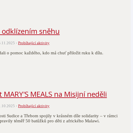
 odklízením sněhu
5.11.2025
Probíhající aktivity
dali o pomoc každého, kdo má chuť přiložit ruku k dílu.
t MARY'S MEALS na Misijní neděli
1.10.2025
Probíhající aktivity
osti Sudice a Třebom spojily v krásném díle solidarity – v rámci
pravily téměř 50 batůžků pro děti z afrického Malawi.