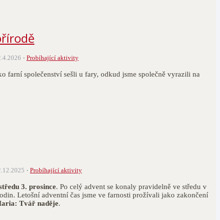
řírodě
2.4.2026
Probíhající aktivity
o farní společenství sešli u fary, odkud jsme společně vyrazili na
2.12.2025
Probíhající aktivity
středu 3. prosince
. Po celý advent se konaly pravidelně ve středu v
odin. Letošní adventní čas jsme ve farnosti prožívali jako zakončení
Maria: Tvář naděje
.